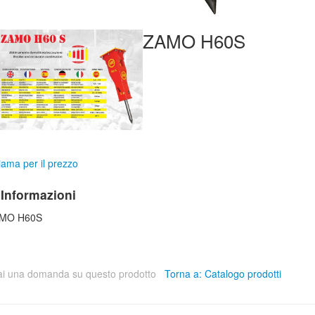
ZAMO H60S
ama per il prezzo
Informazioni
MO H60S
ai una domanda su questo prodotto
Torna a: Catalogo prodotti